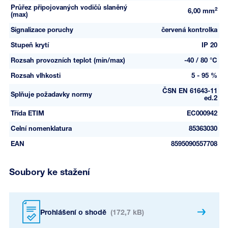
Průřez připojovaných vodičů slaněný
2
6,00 mm
(max)
Signalizace poruchy
červená kontrolka
Stupeň krytí
IP 20
Rozsah provozních teplot (min/max)
-40 / 80 °C
Rozsah vlhkosti
5 - 95 %
ČSN EN 61643-11
Splňuje požadavky normy
ed.2
Třída ETIM
EC000942
Celní nomenklatura
85363030
EAN
8595090557708
Soubory ke stažení
Prohlášení o shodě
(172,7 kB)