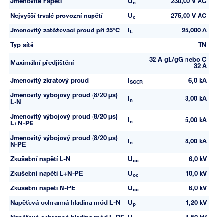
Jmenovité napětí
U
230,00 V AC
n
Nejvyšší trvalé provozní napětí
U
275,00 V AC
c
Jmenovitý zatěžovací proud při 25°C
I
25,000 A
L
Typ sítě
TN
32 A gL/gG nebo C
Maximální předjištění
32 A
Jmenovitý zkratový proud
I
6,0 kA
SCCR
Jmenovitý výbojový proud (8/20 µs)
I
3,00 kA
n
L-N
Jmenovitý výbojový proud (8/20 µs)
I
5,00 kA
n
L+N-PE
Jmenovitý výbojový proud (8/20 µs)
I
3,00 kA
n
N-PE
Zkušební napětí L-N
U
6,0 kV
oc
Zkušební napětí L+N-PE
U
10,0 kV
oc
Zkušební napětí N-PE
U
6,0 kV
oc
Napěťová ochranná hladina mód L-N
U
1,20 kV
p