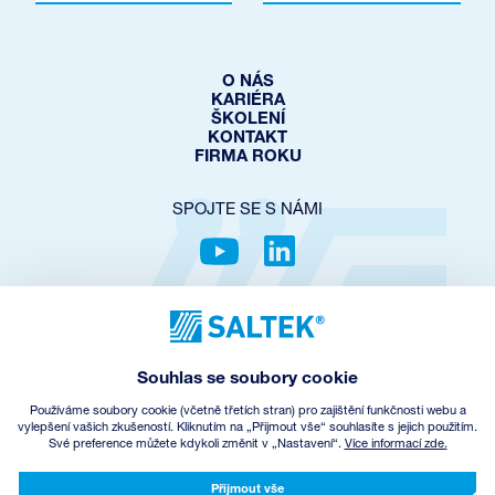
O NÁS
KARIÉRA
ŠKOLENÍ
KONTAKT
FIRMA ROKU
SPOJTE SE S NÁMI
OCHRANA SOUKROMÍ
COOKIES POLICY
NASTAVENÍ COOKIES
Souhlas se soubory cookie
OBCHODNÍ PODMÍNKY
ZPĚTNÝ ODBĚR EEZ
Používáme soubory cookie (včetně třetích stran) pro zajištění funkčnosti webu a
vylepšení vašich zkušeností. Kliknutím na „Přijmout vše“ souhlasíte s jejich použitím.
Své preference můžete kdykoli změnit v „Nastavení“.
Více informací zde.
© Copyright
2026
SALTEK a.s.
CREATED BY INCUBE
Přijmout vše