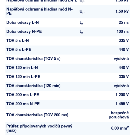
Napěťová ochranná hladina mód L-PE
U
1,50 kV
p
Napěťová ochranná hladina mód N-
U
1,50 kV
p
PE
Doba odezvy L-N
t
25 ns
a
Doba odezvy N-PE
t
100 ns
a
TOV 5 s L-N
335 V
TOV 5 s L-PE
440 V
TOV charakteristika (TOV 5 s)
výdržná
TOV 120 min L-N
440 V
TOV 120 min L-PE
335 V
TOV charakteristika (120 min)
výdržná
TOV 200 ms L-PE
1 200 V
TOV 200 ms N-PE
1 455 V
bezpečně
TOV charakteristika (TOV 200 ms)
poruchová
Průřez připojovaných vodičů pevný
2
6,00 mm
(max)