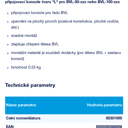
připojovací konzole tvaru "L" pro BVL-50-xxx nebo BVL-100-xxx
připojovací konzole pro řadu BVL
upevnění na plochý povrch (ocelové konstrukce, ploché vodiče,
atd.)
snadná montáž
zlepšuje chlazení tělesa BVL
montážní materiál je součástí dodávky (pro těleso BVL + sestavu
konzolí)
hmotnost 0,53 kg
Technické parametry
Název parametru
Hodnota parametru
Celní nomenklatura
85301000
EAN
8595090566908