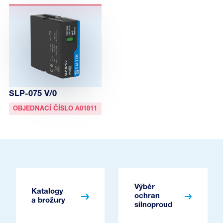
SLP-075 V/0
OBJEDNACÍ ČÍSLO A01811
Výběr
Katalogy
ochran
a brožury
silnoproud