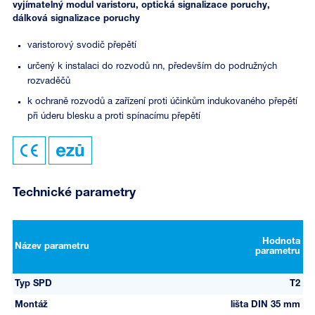
vyjímatelný modul varistoru, optická signalizace poruchy,
dálková signalizace poruchy
varistorový svodič přepětí
určený k instalaci do rozvodů nn, především do podružných
rozvaděčů
k ochraně rozvodů a zařízení proti účinkům indukovaného přepětí
při úderu blesku a proti spínacímu přepětí
Technické parametry
Hodnota
Název parametru
parametru
Typ SPD
T2
Montáž
lišta DIN 35 mm