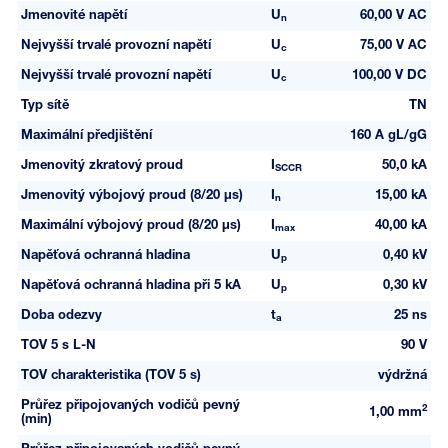
Jmenovité napětí
U
60,00 V AC
n
Nejvyšší trvalé provozní napětí
U
75,00 V AC
c
Nejvyšší trvalé provozní napětí
U
100,00 V DC
c
Typ sítě
TN
Maximální předjištění
160 A gL/gG
Jmenovitý zkratový proud
I
50,0 kA
SCCR
Jmenovitý výbojový proud (8/20 µs)
I
15,00 kA
n
Maximální výbojový proud (8/20 µs)
I
40,00 kA
max
Napěťová ochranná hladina
U
0,40 kV
p
Napěťová ochranná hladina při 5 kA
U
0,30 kV
p
Doba odezvy
t
25 ns
a
TOV 5 s L-N
90 V
TOV charakteristika (TOV 5 s)
výdržná
Průřez připojovaných vodičů pevný
2
1,00 mm
(min)