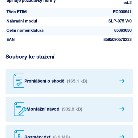
Splňuje požadavky normy
ed.2
Třída ETIM
EC000941
Náhradní modul
SLP-075 V/0
Celní nomenklatura
85363030
EAN
8595090570233
Soubory ke stažení
Prohlášení o shodě
(165,1 kB)
Montážní návod
(932,8 kB)
Rozměry dxf
(3,9 MB)