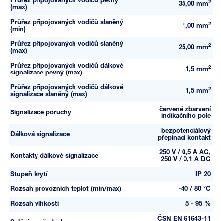
Průřez připojovaných vodičů pevný
2
35,00 mm
(max)
Průřez připojovaných vodičů slaněný
2
1,00 mm
(min)
Průřez připojovaných vodičů slaněný
2
25,00 mm
(max)
Průřez připojovaných vodičů dálkové
2
1,5 mm
signalizace pevný (max)
Průřez připojovaných vodičů dálkové
2
1,5 mm
signalizace slaněný (max)
červené zbarvení
Signalizace poruchy
indikačního pole
bezpotenciálový
Dálková signalizace
přepínací kontakt
250 V / 0,5 A AC,
Kontakty dálkové signalizace
250 V / 0,1 A DC
Stupeň krytí
IP 20
Rozsah provozních teplot (min/max)
-40 / 80 °C
Rozsah vlhkosti
5 - 95 %
ČSN EN 61643-11