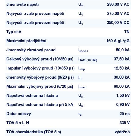
Jmenovité napětí
U
230,00 V AC
n
Nejvyšší trvalé provozní napětí
U
275,00 V AC
c
Nejvyšší trvalé provozní napětí
U
350,00 V DC
c
Typ sítě
TN
Maximální předjištění
160 A gL/gG
Jmenovitý zkratový proud
I
50,0 kA
SCCR
Celkový výbojový proud (10/350 µs)
I
37,50 kA
Total(10/350)
Impulsní výbojový proud (10/350 µs)
I
12,50 kA
imp
Jmenovitý výbojový proud (8/20 µs)
I
30,00 kA
n
Maximální výbojový proud (8/20 µs)
I
60,00 kA
max
Napěťová ochranná hladina
U
1,50 kV
p
Napěťová ochranná hladina při 5 kA
U
0,90 kV
p
Doba odezvy
t
25 ns
a
TOV 5 s L-N
335 V
TOV charakteristika (TOV 5 s)
výdržná