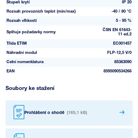
Stupeň krytí
IP 20
Rozsah provozních teplot (min/max)
-40 / 80 °C
Rozsah vlhkosti
5 - 95 %
ČSN EN 61643-
Splňuje požadavky normy
11 ed.2
Třída ETIM
EC001457
Náhradní modul
FLP-12,5 V/0
Celní nomenklatura
85363090
EAN
8595090534266
Soubory ke stažení
Prohlášení o shodě
(165,1 kB)