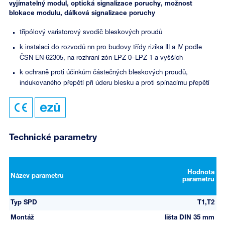
vyjímatelný modul, optická signalizace poruchy, možnost
blokace modulu, dálková signalizace poruchy
třípólový varistorový svodič bleskových proudů
k instalaci do rozvodů nn pro budovy třídy rizika III a IV podle
ČSN EN 62305, na rozhraní zón LPZ 0–LPZ 1 a vyšších
k ochraně proti účinkům částečných bleskových proudů,
indukovaného přepětí při úderu blesku a proti spínacímu přepětí
Technické parametry
Hodnota
Název parametru
parametru
Typ SPD
T1,T2
Montáž
lišta DIN 35 mm