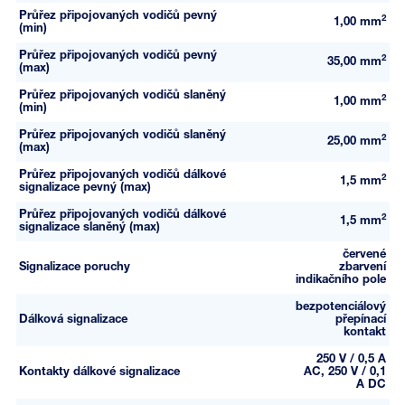
Průřez připojovaných vodičů pevný
2
1,00 mm
(min)
Průřez připojovaných vodičů pevný
2
35,00 mm
(max)
Průřez připojovaných vodičů slaněný
2
1,00 mm
(min)
Průřez připojovaných vodičů slaněný
2
25,00 mm
(max)
Průřez připojovaných vodičů dálkové
2
1,5 mm
signalizace pevný (max)
Průřez připojovaných vodičů dálkové
2
1,5 mm
signalizace slaněný (max)
červené
Signalizace poruchy
zbarvení
indikačního pole
bezpotenciálový
Dálková signalizace
přepínací
kontakt
250 V / 0,5 A
Kontakty dálkové signalizace
AC, 250 V / 0,1
A DC