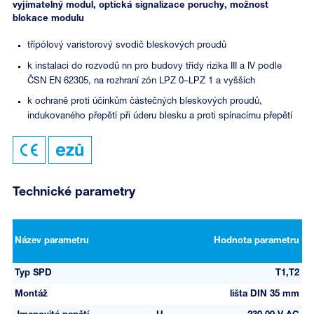
vyjímatelný modul, optická signalizace poruchy, možnost
blokace modulu
třípólový varistorový svodič bleskových proudů
k instalaci do rozvodů nn pro budovy třídy rizika III a IV podle
ČSN EN 62305, na rozhraní zón LPZ 0–LPZ 1 a vyšších
k ochraně proti účinkům částečných bleskových proudů,
indukovaného přepětí při úderu blesku a proti spínacímu přepětí
Technické parametry
Název parametru
Hodnota parametru
Typ SPD
T1,T2
Montáž
lišta DIN 35 mm