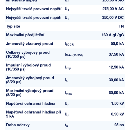
Jmenovité napětí
U
230,00 V AC
n
Nejvyšší trvalé provozní napětí
U
275,00 V AC
c
Nejvyšší trvalé provozní napětí
U
350,00 V DC
c
Typ sítě
TN
Maximální předjištění
160 A gL/gG
Jmenovitý zkratový proud
I
50,0 kA
SCCR
Celkový výbojový proud
I
37,50 kA
Total(10/350)
(10/350 µs)
Impulsní výbojový proud
I
12,50 kA
imp
(10/350 µs)
Jmenovitý výbojový proud
I
30,00 kA
n
(8/20 µs)
Maximální výbojový proud
I
60,00 kA
max
(8/20 µs)
Napěťová ochranná hladina
U
1,50 kV
p
Napěťová ochranná hladina při
U
0,90 kV
p
5 kA
Doba odezvy
t
25 ns
a