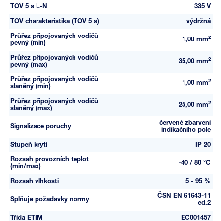
TOV 5 s L-N
335 V
TOV charakteristika (TOV 5 s)
výdržná
Průřez připojovaných vodičů
2
1,00 mm
pevný (min)
Průřez připojovaných vodičů
2
35,00 mm
pevný (max)
Průřez připojovaných vodičů
2
1,00 mm
slaněný (min)
Průřez připojovaných vodičů
2
25,00 mm
slaněný (max)
červené zbarvení
Signalizace poruchy
indikačního pole
Stupeň krytí
IP 20
Rozsah provozních teplot
-40 / 80 °C
(min/max)
Rozsah vlhkosti
5 - 95 %
ČSN EN 61643-11
Splňuje požadavky normy
ed.2
Třída ETIM
EC001457