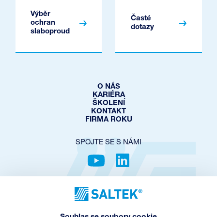
Výběr
Časté
ochran
dotazy
slaboproud
O NÁS
KARIÉRA
ŠKOLENÍ
KONTAKT
FIRMA ROKU
SPOJTE SE S NÁMI
OCHRANA SOUKROMÍ
COOKIES POLICY
NASTAVENÍ COOKIES
Souhlas se soubory cookie