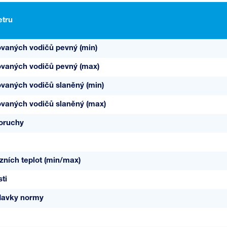
tru
ovaných vodičů pevný (min)
ovaných vodičů pevný (max)
ovaných vodičů slaněný (min)
ovaných vodičů slaněný (max)
poruchy
ních teplot (min/max)
ti
davky normy