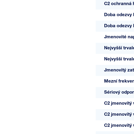
C2 ochranná h
Doba odezvy 
Doba odezvy
Jmenovité na
Nejvyšší trval
Nejvyšší trval
Jmenovitý zat
Mezní frekve
Sériový odpor
C2 jmenovitý 
C2 jmenovitý 
C2 jmenovitý v