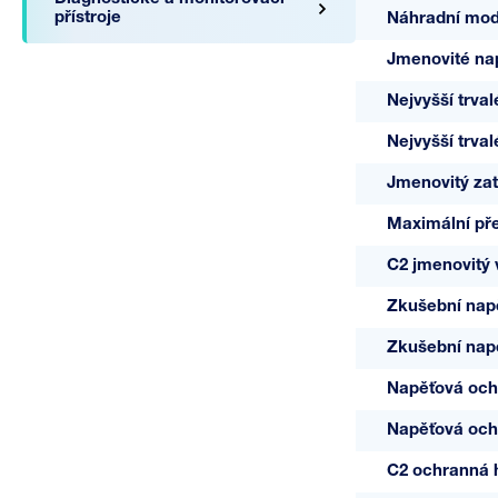
přístroje
Náhradní mod
Jmenovité na
Nejvyšší trval
Nejvyšší trval
A05803
Jmenovitý zat
24-V/1-
Maximální pře
FR1
C2 jmenovitý v
Zkušební napě
Zkušební nap
Napěťová och
Napěťová och
C2 ochranná h