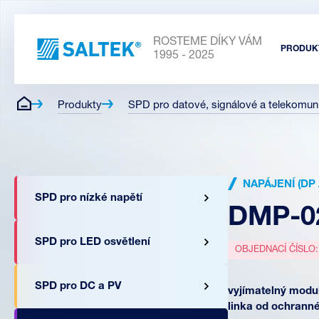
ROSTEME DÍKY VÁM
PRODUK
1995 - 2025
Produkty
SPD pro datové, signálové a telekomuni
NAPÁJENÍ (DP
SPD pro nízké napětí
DMP-0
SPD pro LED osvětlení
OBJEDNACÍ ČÍSLO
SPD pro DC a PV
vyjímatelný modul
linka od ochrann