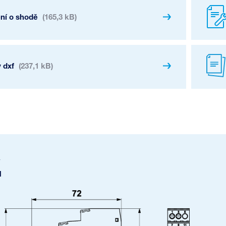
ení o shodě
(165,3 kB)
 dxf
(237,1 kB)
u