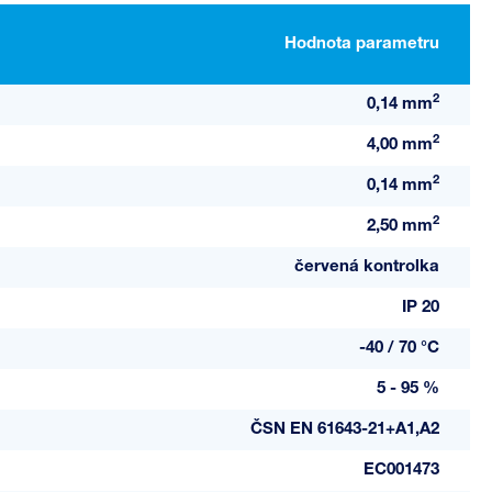
Hodnota parametru
2
0,14 mm
2
4,00 mm
2
0,14 mm
2
2,50 mm
červená kontrolka
IP 20
-40 / 70 °C
5 - 95 %
ČSN EN 61643-21+A1,A2
EC001473