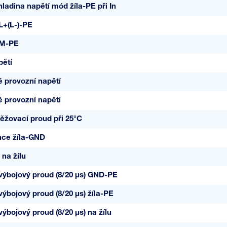
ladina napětí mód žíla-PE při In
L+(L-)-PE
 M-PE
pětí
é provozní napětí
é provozní napětí
ěžovací proud při 25°C
nce žíla-GND
 na žílu
výbojový proud (8/20 µs) GND-PE
výbojový proud (8/20 µs) žíla-PE
ýbojový proud (8/20 µs) na žílu