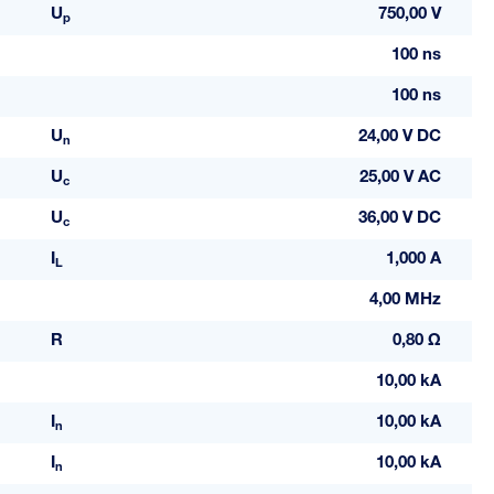
U
750,00 V
p
100 ns
100 ns
U
24,00 V DC
n
U
25,00 V AC
c
U
36,00 V DC
c
I
1,000 A
L
4,00 MHz
R
0,80 Ω
10,00 kA
I
10,00 kA
n
I
10,00 kA
n