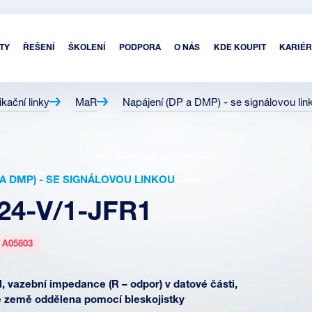
TY
ŘEŠENÍ
ŠKOLENÍ
PODPORA
O NÁS
KDE KOUPIT
KARIÉR
kační linky
MaR
Napájení (DP a DMP) - se signálovou lin
 A DMP) - SE SIGNÁLOVOU LINKOU
24-V/1-JFR1
:
A05803
, vazební impedance (R – odpor) v datové části,
é země oddělena pomocí bleskojistky