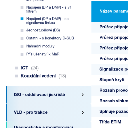
kompaktní
Napájení (DP a DMP) - s vf
Název parame
filtrem
Napájení (DP a DMP) - se
signálovou linkou
Průřez připoj
Jednostupňové (DS)
Průřez připoj
Ostatní - s konektory D-SUB
Náhradní moduly
Průřez připoj
Příslušenství k MaR
Průřez připoj
ICT
(24)
Signalizace 
Koaxiální vedení
(18)
Stupeň krytí
Rozsah provoz
ISG - oddělovací jiskřiště
Rozsah vlhkos
Splňuje poža
VLD - pro trakce
Třída ETIM
Diagnostické a monitorovací