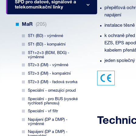
SPD pro datové, signálové a
telekomunikační linky
přepěťová ochra
napájení
MaR
(205)
instalace těsně
k ochraně před 
ST1 (BD) - výměnné
EZS, EPS apod.
ST1 (BD) - kompaktní
kabelem přenáš
ST1+2+3 (BDM, BDG) -
výměnné
jeden společný 
ST2+3 (DM) - výměnné
ST2+3 (DM) - kompaktní
ST2+3 (DM) - řadová svorka
Speciální - omezující proud
Speciální - pro BUS (vysoké
rychlosti přenosu)
Speciální - vf filtr
Techni
Napájení (DP a DMP) -
výměnné
Napájení (DP a DMP) -