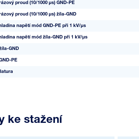
rázový proud (10/1000 µs) GND-PE
rázový proud (10/1000 µs) žíla-GND
hladina napětí mód GND-PE při 1 kV/µs
ladina napětí mód žíla-GND při 1 kV/µs
žíla-GND
 GND-PE
latura
 ke stažení