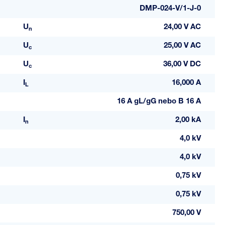
DMP-024-V/1-J-0
U
24,00 V AC
n
U
25,00 V AC
c
U
36,00 V DC
c
I
16,000 A
L
16 A gL/gG nebo B 16 A
I
2,00 kA
n
4,0 kV
4,0 kV
0,75 kV
0,75 kV
750,00 V