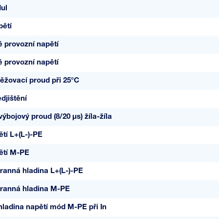
ul
pětí
é provozní napětí
é provozní napětí
ěžovací proud při 25°C
djištění
ýbojový proud (8/20 µs) žíla-žíla
tí L+(L-)-PE
ětí M-PE
ranná hladina L+(L-)-PE
ranná hladina M-PE
ladina napětí mód M-PE při In