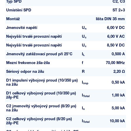
Typ SPD
C2, C3
Umístění SPD
ST 2+3
Montáž
lišta DIN 35 mm
Jmenovité napětí
U
6,00 V DC
n
Nejvyšší trvalé provozní napětí
U
6,00 V AC
c
Nejvyšší trvalé provozní napětí
U
8,50 V DC
c
Jmenovitý zatěžovací proud při 25°C
I
0,500 A
L
Mezní frekvence žíla-žíla
f
70,00 MHz
Sériový odpor na žílu
R
2,20 Ω
D1 impulsní výbojový proud (10/350 µs)
I
0,50 kA
imp
na žílu
D1 celkový výbojový proud (10/350 µs)
I
1,00 kA
Total
žíly-PE
C2 jmenovitý výbojový proud (8/20 µs)
I
5,00 kA
n
na žílu
C2 celkový výbojový proud (8/20 µs)
I
10,00 kA
Total
žíly-PE