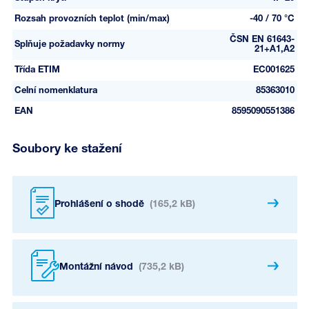
Rozsah provozních teplot (min/max)
-40 / 70 °C
ČSN EN 61643-
Splňuje požadavky normy
21+A1,A2
Třída ETIM
EC001625
Celní nomenklatura
85363010
EAN
8595090551386
Soubory ke stažení
Prohlášení o shodě
(165,2 kB)
Montážní návod
(735,2 kB)