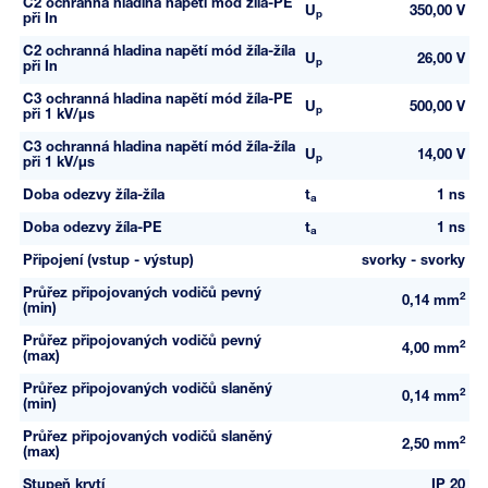
C2 ochranná hladina napětí mód žíla-PE
U
350,00 V
p
při In
C2 ochranná hladina napětí mód žíla-žíla
U
26,00 V
p
při In
C3 ochranná hladina napětí mód žíla-PE
U
500,00 V
p
při 1 kV/µs
C3 ochranná hladina napětí mód žíla-žíla
U
14,00 V
p
při 1 kV/µs
Doba odezvy žíla-žíla
t
1 ns
a
Doba odezvy žíla-PE
t
1 ns
a
Připojení (vstup - výstup)
svorky - svorky
Průřez připojovaných vodičů pevný
2
0,14 mm
(min)
Průřez připojovaných vodičů pevný
2
4,00 mm
(max)
Průřez připojovaných vodičů slaněný
2
0,14 mm
(min)
Průřez připojovaných vodičů slaněný
2
2,50 mm
(max)
Stupeň krytí
IP 20