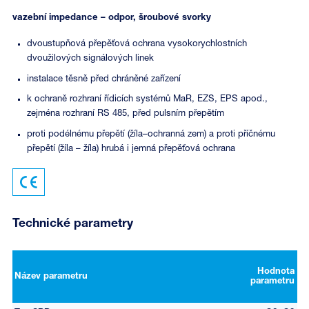
vazební impedance – odpor, šroubové svorky
dvoustupňová přepěťová ochrana vysokorychlostních
dvoužilových signálových linek
instalace těsně před chráněné zařízení
k ochraně rozhraní řídicích systémů MaR, EZS, EPS apod.,
zejména rozhraní RS 485, před pulsním přepětím
proti podélnému přepětí (žíla–ochranná zem) a proti příčnému
přepětí (žíla – žíla) hrubá i jemná přepěťová ochrana
Technické parametry
Hodnota
Název parametru
parametru