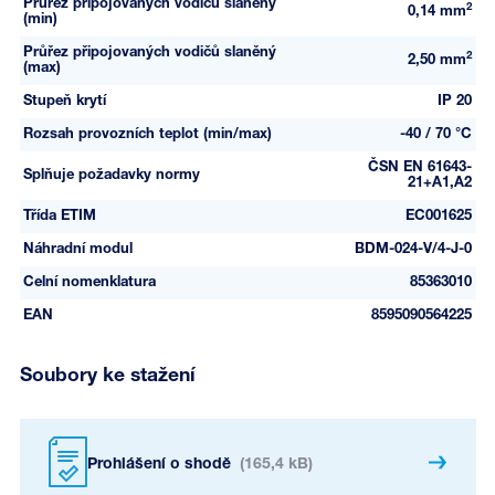
Průřez připojovaných vodičů slaněný
2
0,14 mm
(min)
Průřez připojovaných vodičů slaněný
2
2,50 mm
(max)
Stupeň krytí
IP 20
Rozsah provozních teplot (min/max)
-40 / 70 °C
ČSN EN 61643-
Splňuje požadavky normy
21+A1,A2
Třída ETIM
EC001625
Náhradní modul
BDM-024-V/4-J-0
Celní nomenklatura
85363010
EAN
8595090564225
Soubory ke stažení
Prohlášení o shodě
(165,4 kB)