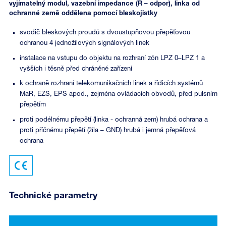
vyjímatelný modul, vazební impedance (R – odpor), linka od
ochranné země oddělena pomocí bleskojistky
svodič bleskových proudů s dvoustupňovou přepěťovou
ochranou 4 jednožilových signálových linek
instalace na vstupu do objektu na rozhraní zón LPZ 0–LPZ 1 a
vyšších i těsně před chráněné zařízení
k ochraně rozhraní telekomunikačních linek a řídicích systémů
MaR, EZS, EPS apod., zejména ovládacích obvodů, před pulsním
přepětím
proti podélnému přepětí (linka - ochranná zem) hrubá ochrana a
proti příčnému přepětí (žíla – GND) hrubá i jemná přepěťová
ochrana
Technické parametry