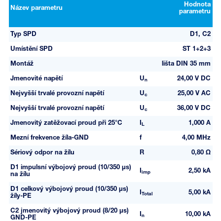
Hodnota
Název parametru
parametru
Typ SPD
D1, C2
Umístění SPD
ST 1+2+3
Montáž
lišta DIN 35 mm
Jmenovité napětí
U
24,00 V DC
n
Nejvyšší trvalé provozní napětí
U
25,00 V AC
c
Nejvyšší trvalé provozní napětí
U
36,00 V DC
c
Jmenovitý zatěžovací proud při 25°C
I
1,000 A
L
Mezní frekvence žíla-GND
f
4,00 MHz
Sériový odpor na žílu
R
0,80 Ω
D1 impulsní výbojový proud (10/350 µs)
I
2,50 kA
imp
na žílu
D1 celkový výbojový proud (10/350 µs)
I
5,00 kA
Total
žíly-PE
C2 jmenovitý výbojový proud (8/20 µs)
I
10,00 kA
n
GND-PE