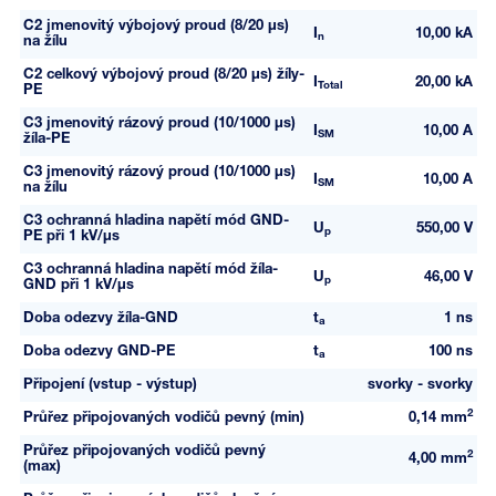
C2 jmenovitý výbojový proud (8/20 µs)
I
10,00 kA
n
na žílu
C2 celkový výbojový proud (8/20 µs) žíly-
I
20,00 kA
Total
PE
C3 jmenovitý rázový proud (10/1000 µs)
I
10,00 A
SM
žíla-PE
C3 jmenovitý rázový proud (10/1000 µs)
I
10,00 A
SM
na žílu
C3 ochranná hladina napětí mód GND-
U
550,00 V
p
PE při 1 kV/µs
C3 ochranná hladina napětí mód žíla-
U
46,00 V
p
GND při 1 kV/µs
Doba odezvy žíla-GND
t
1 ns
a
Doba odezvy GND-PE
t
100 ns
a
Připojení (vstup - výstup)
svorky - svorky
2
Průřez připojovaných vodičů pevný (min)
0,14 mm
Průřez připojovaných vodičů pevný
2
4,00 mm
(max)