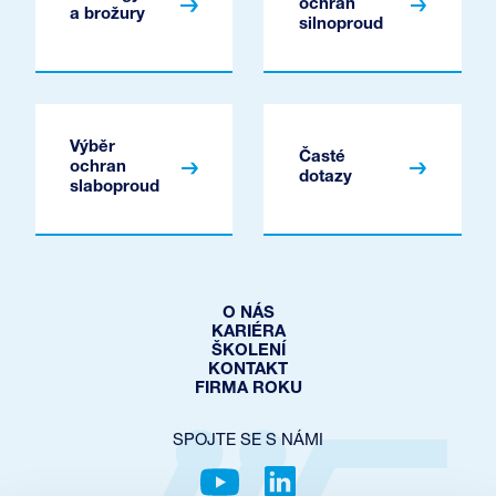
ochran
a brožury
silnoproud
Výběr
Časté
ochran
dotazy
slaboproud
O NÁS
KARIÉRA
ŠKOLENÍ
KONTAKT
FIRMA ROKU
SPOJTE SE S NÁMI