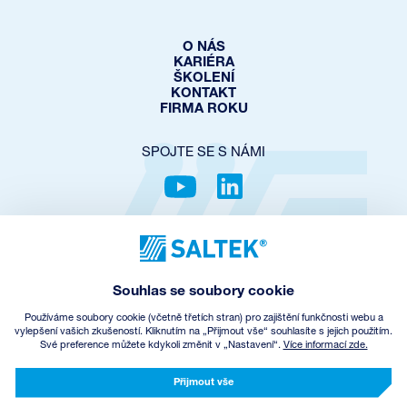
O NÁS
KARIÉRA
ŠKOLENÍ
KONTAKT
FIRMA ROKU
SPOJTE SE S NÁMI
OCHRANA SOUKROMÍ
COOKIES POLICY
NASTAVENÍ COOKIES
Souhlas se soubory cookie
OBCHODNÍ PODMÍNKY
ZPĚTNÝ ODBĚR EEZ
Používáme soubory cookie (včetně třetích stran) pro zajištění funkčnosti webu a
vylepšení vašich zkušeností. Kliknutím na „Přijmout vše“ souhlasíte s jejich použitím.
Své preference můžete kdykoli změnit v „Nastavení“.
Více informací zde.
© Copyright
2026
SALTEK a.s.
CREATED BY INCUBE
Přijmout vše