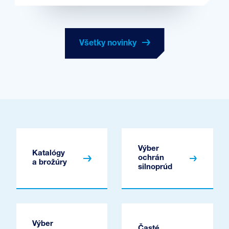
Všetky novinky
Výber
Katalógy
ochrán
a brožúry
silnoprúd
Výber
Časté