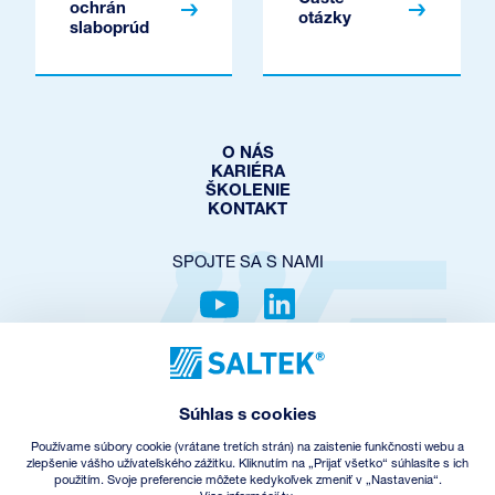
ochrán
otázky
slaboprúd
O NÁS
KARIÉRA
ŠKOLENIE
KONTAKT
SPOJTE SA S NAMI
OCHRANA SÚKROMIA
COOKIES POLICY
Súhlas s cookies
NASTAVENIE COOKIES
OBCHODNÉ PODMIENKY
Používame súbory cookie (vrátane tretích strán) na zaistenie funkčnosti webu a
SPÄTNÝ ODBER EEZ
zlepšenie vášho užívateľského zážitku. Kliknutím na „Prijať všetko“ súhlasíte s ich
použitím. Svoje preferencie môžete kedykoľvek zmeniť v „Nastavenia“.