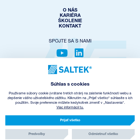
O NÁS
KARIÉRA
ŠKOLENIE
KONTAKT
SPOJTE SA S NAMI
OCHRANA SÚKROMIA
COOKIES POLICY
Súhlas s cookies
NASTAVENIE COOKIES
OBCHODNÉ PODMIENKY
Používame súbory cookie (vrátane tretích strán) na zaistenie funkčnosti webu a
SPÄTNÝ ODBER EEZ
zlepšenie vášho užívateľského zážitku. Kliknutím na „Prijať všetko“ súhlasíte s ich
použitím. Svoje preferencie môžete kedykoľvek zmeniť v „Nastavenia“.
Viac informácií tu.
© Copyright
2026
SALTEK a.s.
CREATED BY INCUBE
Prijať všetko
Predvoľby
Odmietnuť všetko