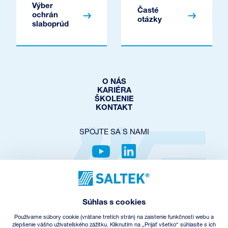
Výber
Časté
ochrán
otázky
slaboprúd
O NÁS
KARIÉRA
ŠKOLENIE
KONTAKT
SPOJTE SA S NAMI
OCHRANA SÚKROMIA
COOKIES POLICY
Súhlas s cookies
NASTAVENIE COOKIES
OBCHODNÉ PODMIENKY
Používame súbory cookie (vrátane tretích strán) na zaistenie funkčnosti webu a
SPÄTNÝ ODBER EEZ
zlepšenie vášho užívateľského zážitku. Kliknutím na „Prijať všetko“ súhlasíte s ich