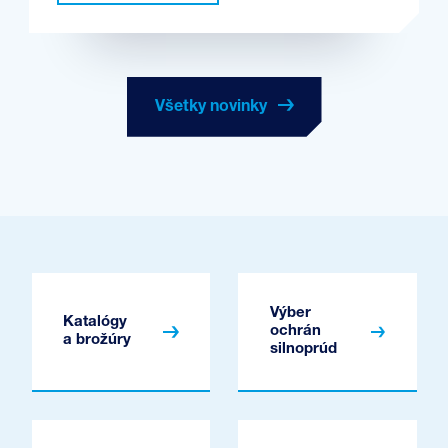
Všetky novinky
Výber
Katalógy
ochrán
a brožúry
silnoprúd