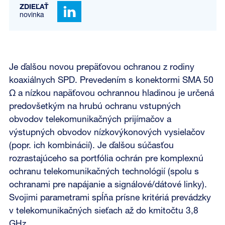
ZDIEĽAŤ
novinka
Je ďalšou novou prepäťovou ochranou z rodiny
koaxiálnych SPD. Prevedením s konektormi SMA 50
Ω a nízkou napäťovou ochrannou hladinou je určená
predovšetkým na hrubú ochranu vstupných
obvodov telekomunikačných prijímačov a
výstupných obvodov nízkovýkonových vysielačov
(popr. ich kombinácií). Je ďalšou súčasťou
rozrastajúceho sa portfólia ochrán pre komplexnú
ochranu telekomunikačných technológií (spolu s
ochranami pre napájanie a signálové/dátové linky).
Svojimi parametrami spĺňa prísne kritériá prevádzky
v telekomunikačných sieťach až do kmitočtu 3,8
GHz.