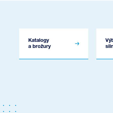
Katalogy
Vý
a brožury
si