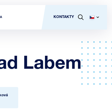
KONTAKTY
A
nad Labem
ková