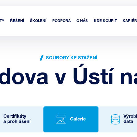
TY
ŘEŠENÍ
ŠKOLENÍ
PODPORA
O NÁS
KDE KOUPIT
KARIÉR
SOUBORY KE STAŽENÍ
udova v Ústí 
Certifikáty
Výrob
Galerie
a prohlášení
data