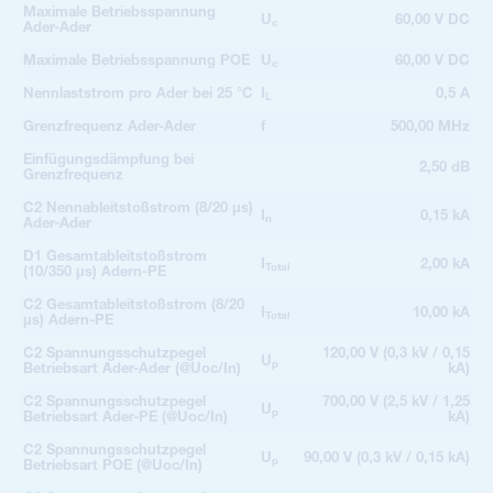
Maximale Betriebsspannung
U
60,00 V DC
c
Ader-Ader
Maximale Betriebsspannung POE
U
60,00 V DC
c
Nennlaststrom pro Ader bei 25 °C
I
0,5 A
L
Grenzfrequenz Ader-Ader
f
500,00 MHz
Einfügungsdämpfung bei
2,50 dB
Grenzfrequenz
C2 Nennableitstoßstrom (8/20 µs)
I
0,15 kA
n
Ader-Ader
D1 Gesamtableitstoßstrom
I
2,00 kA
Total
(10/350 µs) Adern-PE
C2 Gesamtableitstoßstrom (8/20
I
10,00 kA
Total
µs) Adern-PE
C2 Spannungsschutzpegel
120,00 V (0,3 kV / 0,15
U
p
Betriebsart Ader-Ader (@Uoc/In)
kA)
C2 Spannungsschutzpegel
700,00 V (2,5 kV / 1,25
U
p
Betriebsart Ader-PE (@Uoc/In)
kA)
C2 Spannungsschutzpegel
U
90,00 V (0,3 kV / 0,15 kA)
p
Betriebsart POE (@Uoc/In)