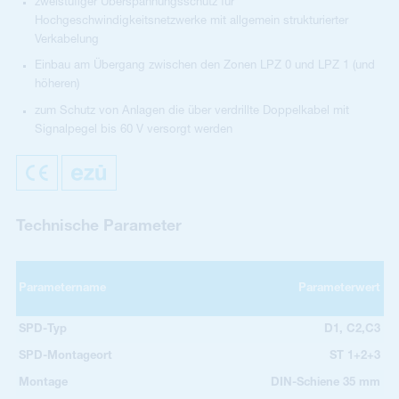
zweistufiger Überspannungsschutz für
Hochgeschwindigkeitsnetzwerke mit allgemein strukturierter
Verkabelung
Einbau am Übergang zwischen den Zonen LPZ 0 und LPZ 1 (und
höheren)
zum Schutz von Anlagen die über verdrillte Doppelkabel mit
Signalpegel bis 60 V versorgt werden
Technische Parameter
Parametername
Parameterwert
SPD-Typ
D1, C2,C3
SPD-Montageort
ST 1+2+3
Montage
DIN-Schiene 35 mm