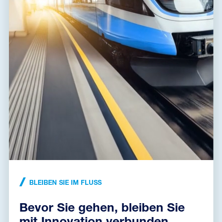
Zolltarifnummer
85363010
EAN
8595090570707
Dateien zum Download
Konformitätserklärung
(172,7 kB)
Installationsanleitung
(631,0 kB)
Abmessungen dxf
(164,6 kB)
BLEIBEN SIE IM FLUSS
Bevor Sie gehen, bleiben Sie