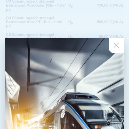
C3 Spannungsschutzpegel
Betriebsart Ader-Ader (@In - 1 kV/
U
110,00 V (10 A)
p
µs)
C3 Spannungsschutzpegel
Betriebsart Ader-PE (@In - 1 kV/
U
500,00 V (10 A)
p
µs)
C3 Spannungsschutzpegel
U
85,00 V (10 A)
p
Betriebsart POE (@In - 1 kV/µs)
Ansprechzeit Ader-Ader
t
1 ns
a
Ansprechzeit Ader-PE
t
100 ns
a
Anschluss (Ein-/Ausgang)
RJ 45/RJ 45
IP 30 (ohne Stecker IP
Schutzklasse
10)
Betriebstemperaturbereich
-25 / 50 °C
(min/max)
Feuchtigkeit
15 - 85 %
EN 61643-21+A1,
nach Norm
A2:2013, IEC 61643-
21+A1, A2:2012
ETIM-Klasse
EC000943