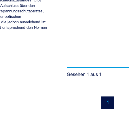
olationszustandes. Gibt
n Aufschluss über den
rspannungsschutzgerätes,
der optischen
 die jedoch ausreichend ist
d entsprechend den Normen
Gesehen
1
aus
1
1