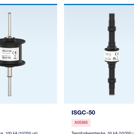
ISGC-50
A05365
e, 100 kA (10/350 µs),
Trennfunkenstrecke, 50 kA (10/350 µ