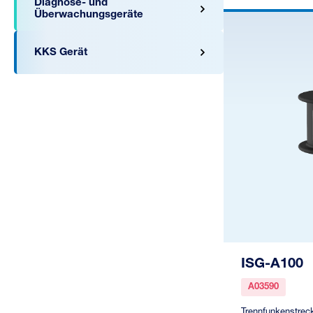
Diagnose- und
Überwachungsgeräte
KKS Gerät
ISG-A100
A03590
Trennfunkenstreck