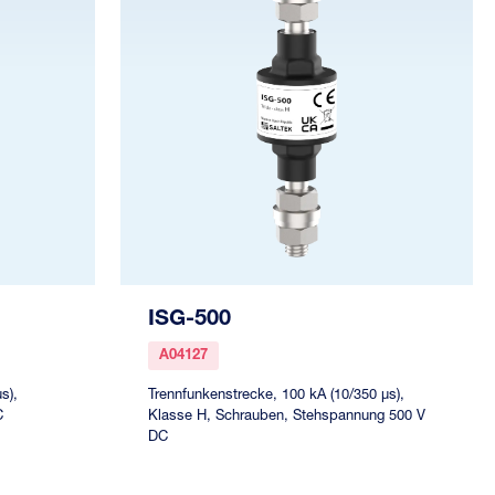
ISG-500
A04127
s),
Trennfunkenstrecke, 100 kA (10/350 µs),
C
Klasse H, Schrauben, Stehspannung 500 V
DC