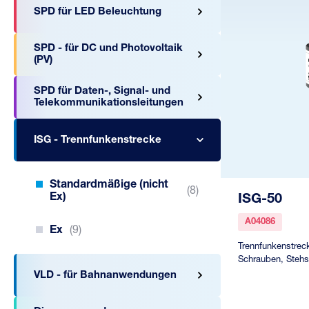
SPD für LED Beleuchtung
SPD - für DC und Photovoltaik
(PV)
SPD für Daten-, Signal- und
Telekommunikationsleitungen
ISG - Trennfunkenstrecke
Standardmäßige (nicht
(8)
Ex)
ISG-50
A04086
Ex
(9)
Trennfunkenstreck
Schrauben, Steh
VLD - für Bahnanwendungen