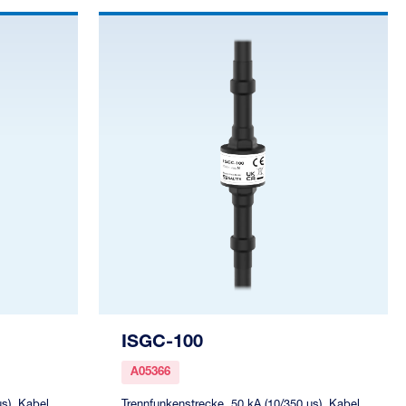
ISGC-100
A05366
s), Kabel,
Trennfunkenstrecke, 50 kA (10/350 µs), Kabel,