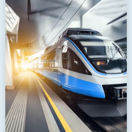
Schutz des Versorgungsnetzes mit 230/400 V gegen
Überspannung
Schutz des Versorgungsnetzes bis 1000 V gegen
Überspannung
Schutz der Zugangssysteme EZS und EPS gegen
Überspannung
Schutz der Signal- und Kommunikationsleitungen
gegen Überspannung
ÜBERSPANNUNGSSCHUTZ