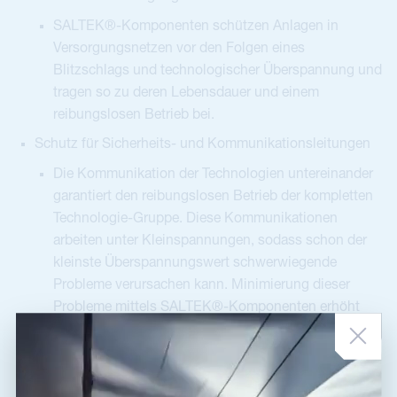
SALTEK®-Komponenten schützen Anlagen in
Versorgungsnetzen vor den Folgen eines
Blitzschlags und technologischer Überspannung und
tragen so zu deren Lebensdauer und einem
reibungslosen Betrieb bei.
Schutz für Sicherheits- und Kommunikationsleitungen
Die Kommunikation der Technologien untereinander
garantiert den reibungslosen Betrieb der kompletten
Technologie-Gruppe. Diese Kommunikationen
arbeiten unter Kleinspannungen, sodass schon der
kleinste Überspannungswert schwerwiegende
Probleme verursachen kann. Minimierung dieser
Probleme mittels SALTEK®-Komponenten erhöht
deutlich die Zuverlässigkeit der technologischen
Anlagen.
Auswahlmöglichkeit für verschiedene Projekte: