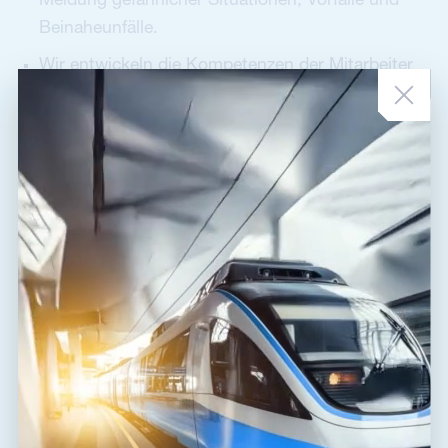
Meldung gefährlicher Situationen, Vorfälle und
Beinaheunfälle.
Wir entwickeln die Kompetenzen der Mitarbeiter
durch regelmäßige Aus- und Weiterbildung sowie
die Stärkung eines verantwortungsvollen
Umgangs mit Sicherheit.
Wir fordern einen verantwortungsvollen Umgang
mit Arbeitsschutz von Mitarbeitern, Lieferanten
und Geschäftspartnern.
3. Umweltschutz und Nachhaltigkeit
Wir verpflichten uns zum Umweltschutz,
einschließlich der Vermeidung von
Umweltverschmutzung und der
verantwortungsvollen Nutzung natürlicher
Ressourcen.