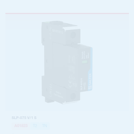
SLP-075 V/1 S
A01823
T2
TN