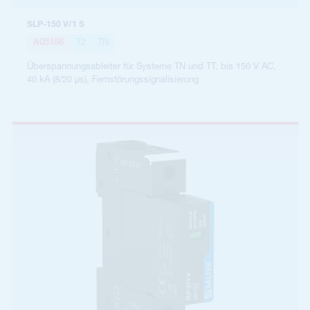
SLP-150 V/1 S
A05186
T2
TN
Überspannungsableiter für Systeme TN und TT, bis 150 V AC,
40 kA (8/20 µs), Fernstörungssignalisierung