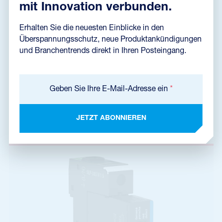
mit Innovation verbunden.
Erhalten Sie die neuesten Einblicke in den
Überspannungsschutz, neue Produktankündigungen
und Branchentrends direkt in Ihren Posteingang.
SLP-385 V/1
A01955
T2
TN
Geben Sie Ihre E-Mail-Adresse ein
*
Überspannungsableiter für Systeme TN und TT, bis 385 V AC,
40 kA (8/20 µs)
JETZT ABONNIEREN