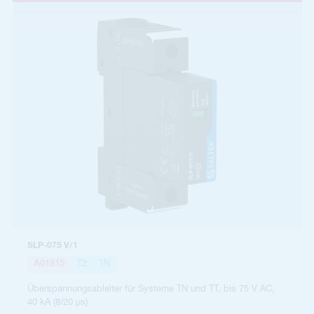
SLP-075 V/1
A01815
T2
TN
Überspannungsableiter für Systeme TN und TT, bis 75 V AC,
40 kA (8/20 µs)