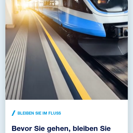
SLP-275 V/1 S
A01618
T2
TN
Überspannungsableiter für Systeme TN und TT, 40 kA (8/20
µs), Fernstörungssignalisierung
BLEIBEN SIE IM FLUSS
Bevor Sie gehen, bleiben Sie