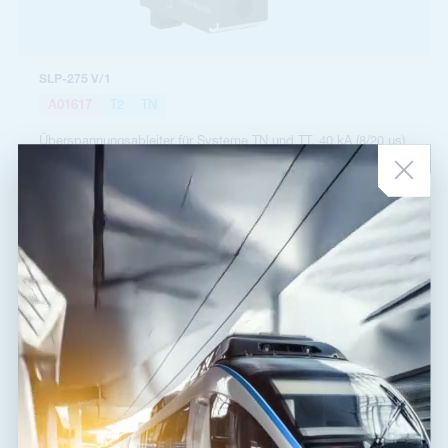
SLP-275 V/1
A01617
T2
TN
Überspannungsableiter für Systeme TN und TT, 40 kA (8/20 µs)