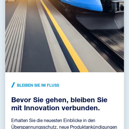
BDGHF-024-V/1-FR1
A06532
D1, C2
Blitzstromableiter mit Grob- und Feinüberspannungsschutz von
geschirmten zweiadrigen schnellen potentialfreien
Signalleitungen, Installation am Gebäudeeingang kurz vor dem
geschützten Gerät, 24 V DC, max. 1 A, Ersatzmodul,
Signalmasse von der Schutzerde getrennt
BLEIBEN SIE IM FLUSS
Bevor Sie gehen, bleiben Sie
mit Innovation verbunden.
Erhalten Sie die neuesten Einblicke in den
Überspannungsschutz, neue Produktankündigungen