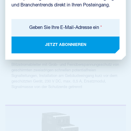
und Branchentrends direkt in Ihren Posteingang.
Geben Sie Ihre E-Mail-Adresse ein
*
JETZT ABONNIEREN
BDGHF-230-V/1-FR
A06538
D1, C2
Blitzstromableiter mit Grob- und Feinüberspannungsschutz von
geschirmten zweiadrigen schnellen potentialfreien
Signalleitungen, Installation am Gebäudeeingang kurz vor dem
geschützten Gerät, 230 V DC, max. 0,5 A, Ersatzmodul,
Signalmasse von der Schutzerde getrennt