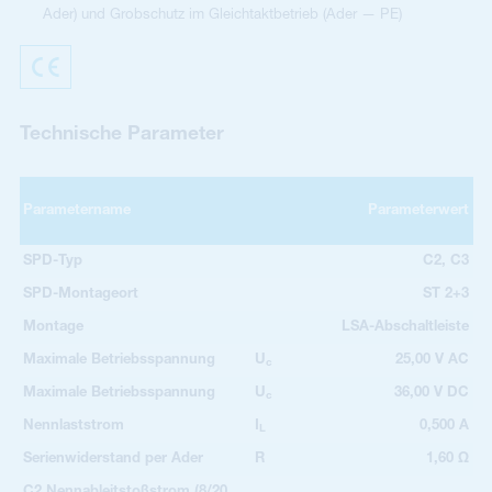
Ader) und Grobschutz im Gleichtaktbetrieb (Ader — PE)
Technische Parameter
Parametername
Parameterwert
SPD-Typ
C2, C3
SPD-Montageort
ST 2+3
Montage
LSA-Abschaltleiste
Maximale Betriebsspannung
U
25,00 V AC
c
Maximale Betriebsspannung
U
36,00 V DC
c
Nennlaststrom
I
0,500 A
L
Serienwiderstand per Ader
R
1,60 Ω
C2 Nennableitstoßstrom (8/20