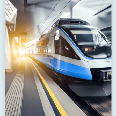
Zubehör
Erdungsschiene
Zolltarifnummer
85363010
EAN
8595090551713
Dateien zum Download
Konformitätserklärung
(165,1 kB)
Installationsanleitung
(736,2 kB)
Abmessungen dxf
(103,1 kB)