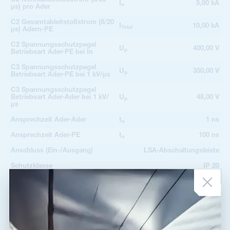
I
5,00 kA
n
µs) pro Ader
C2 Gesamtableitstoßstrom (8/20
I
10,00 kA
Total
µs) Adern-PE
C2 Spannungsschutzpegel
U
400,00 V
p
Betriebsart Ader-PE bei In
C3 Spannungsschutzpegel
U
350,00 V
p
Betriebsart Ader-PE bei 1 kV/µs
C3 Spannungsschutzpegel
Betriebsart Ader-Ader bei 1 kV/
U
48,00 V
p
µs
Ansprechzeit Ader-Ader
t
1 ns
a
Ansprechzeit Ader-PE
t
100 ns
a
Anschluss (Ein-/Ausgang)
LSA-Abschaltungsleiste
Schutzklasse
IP 20
Betriebstemperaturbereich
-40 / 70 °C
(min/max)
EN 61643-21+A1, A2:2013,
nach Norm
IEC 61643-21+A1, A2:2012
ETIM-Klasse
EC001625