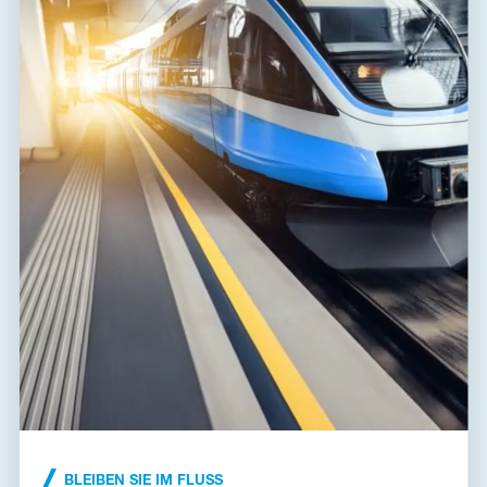
2
Max. Querschnitt für Litze
2,50 mm
Schutzklasse
IP 20
Betriebstemperaturbereich
-40 / 70 °C
(min/max)
EN 61643-21+A1, A2:2013,
nach Norm
IEC 61643-21+A1, A2:2012
ETIM-Klasse
EC001625
DM-012-V/2-J-0|BDM-
Steckermodul
012-V/2-J-0
Zolltarifnummer
85363010
EAN
8595090564041
Dateien zum Download
Konformitätserklärung
(165,4 kB)
BLEIBEN SIE IM FLUSS