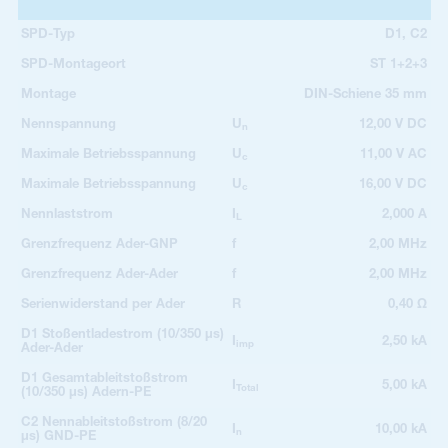
SPD-Typ
D1, C2
SPD-Montageort
ST 1+2+3
Montage
DIN-Schiene 35 mm
Nennspannung
U
12,00 V DC
n
Maximale Betriebsspannung
U
11,00 V AC
c
Maximale Betriebsspannung
U
16,00 V DC
c
Nennlaststrom
I
2,000 A
L
Grenzfrequenz Ader-GNP
f
2,00 MHz
Grenzfrequenz Ader-Ader
f
2,00 MHz
Serienwiderstand per Ader
R
0,40 Ω
D1 Stoßentladestrom (10/350 µs)
I
2,50 kA
imp
Ader-Ader
D1 Gesamtableitstoßstrom
I
5,00 kA
Total
(10/350 µs) Adern-PE
C2 Nennableitstoßstrom (8/20
I
10,00 kA
n
µs) GND-PE