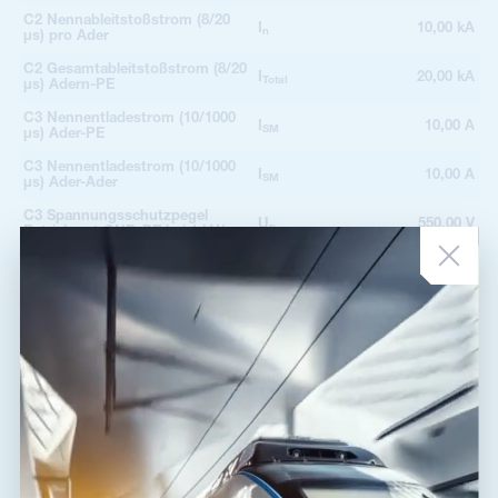
C2 Nennableitstoßstrom (8/20
I
10,00 kA
n
µs) pro Ader
C2 Gesamtableitstoßstrom (8/20
I
20,00 kA
Total
µs) Adern-PE
C3 Nennentladestrom (10/1000
I
10,00 A
SM
µs) Ader-PE
C3 Nennentladestrom (10/1000
I
10,00 A
SM
µs) Ader-Ader
C3 Spannungsschutzpegel
U
550,00 V
p
Betriebsart GND-PE bei 1 kV/µs
C3 Spannungsschutzpegel
Betriebsart Ader-GND bei 1 kV/
U
22,00 V
p
µs
Ansprechzeit Ader-GND
t
1 ns
a
Ansprechzeit GND-PE
t
100 ns
a
Anschluss (Ein-/Ausgang)
Klemmen-Klemmen
2
Min. Querschnitt für Seil
0,14 mm
2
Max. Querschnitt für Seil
4,00 mm
2
Min. Querschnitt für Litze
0,14 mm