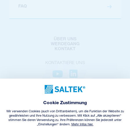
FAQ
ÜBER UNS
WERDEGANG
KONTAKT
KONTAKTIERE UNS
DATENSCHUTZ
COOKIES POLICY
COOKIES-EINSTELLUNGEN
Cookie Zustimmung
GESCHÄFTSBEDINGUNGEN
Wir verwenden Cookies (auch von Drittanbietern), um die Funktion der Website zu
ELEKTROALTGERÄTE-RÜCKNAHME
gewährleisten und Ihre Nutzung zu verbessern. Mit Klick auf „Alle akzeptieren“
stimmen Sie deren Verwendung zu. Ihre Präferenzen können Sie jederzeit unter
„Einstellungen“ ändern.
Mehr Infos hier.
© Copyright
2026
SALTEK a.s.