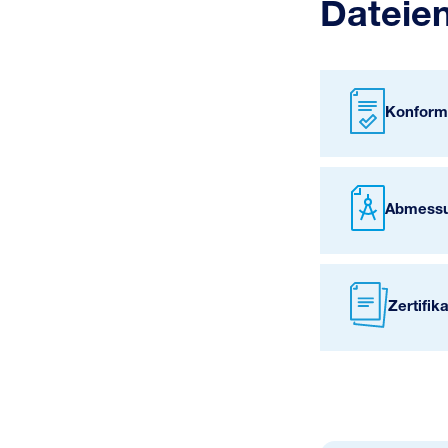
Dateie
Konform
Abmessu
Zertifik