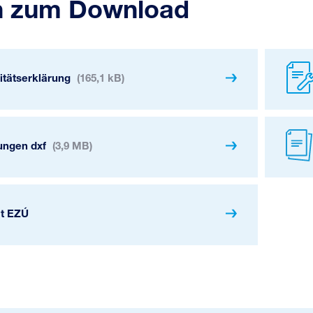
n zum Download
itätserklärung
(165,1 kB)
ngen dxf
(3,9 MB)
at EZÚ