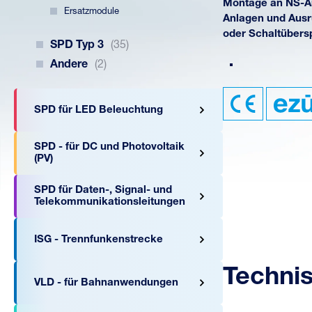
Montage an NS-An
Ersatzmodule
Anlagen und Ausr
oder Schaltüber
SPD Typ 3
(35)
Andere
(2)
SPD für LED Beleuchtung
SPD - für DC und Photovoltaik
(PV)
SPD für Daten-, Signal- und
Telekommunikationsleitungen
ISG - Trennfunkenstrecke
Techni
VLD - für Bahnanwendungen