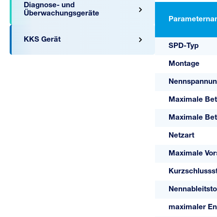
Diagnose- und
Überwachungsgeräte
Parameterna
KKS Gerät
SPD-Typ
Montage
Nennspannun
Maximale Bet
A07023
Maximale Bet
75 V/2 S
Netzart
Maximale Vor
Kurzschlusss
Nennableitsto
maximaler Ent