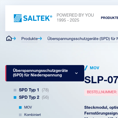
POWERED BY YOU
PRODUKT
1995 - 2025
Produkte
Überspannungsschutzgeräte (SPD) für 
MOV
Überspannungsschutzgeräte
(SPD) für Niederspannung
SLP-07
SPD Typ 1
(78)
BESTELLNUMMER
SPD Typ 2
(56)
MOV
Steckmodul, optis
Fernstörungssigna
Kombiniert