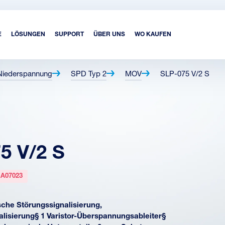
E
LÖSUNGEN
SUPPORT
ÜBER UNS
WO KAUFEN
Niederspannung
SPD Typ 2
MOV
SLP-075 V/2 S
5 V/2 S
:
A07023
che Störungssignalisierung,
lisierung§ 1 Varistor-Überspannungsableiter§