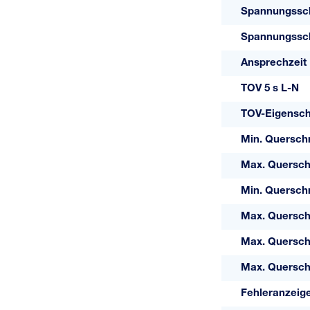
Spannungssc
Spannungssch
Ansprechzeit
TOV 5 s L-N
TOV-Eigenscha
Min. Querschni
Max. Querschn
Min. Querschni
Max. Querschn
Max. Quersch
Max. Querschn
Fehleranzeig