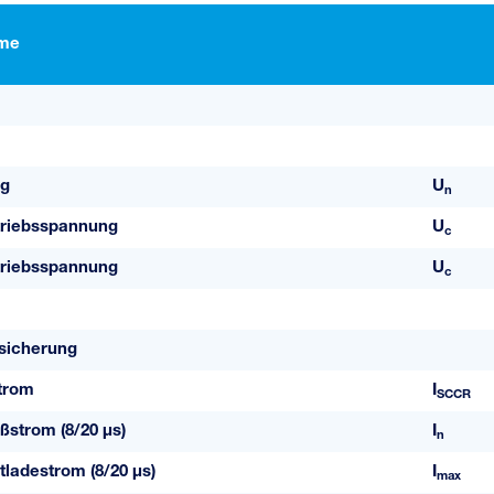
me
g
U
n
riebsspannung
U
c
riebsspannung
U
c
sicherung
trom
I
SCCR
ßstrom (8/20 µs)
I
n
ladestrom (8/20 µs)
I
max