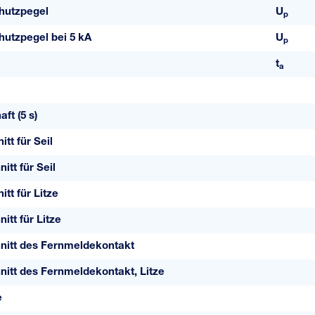
hutzpegel
U
p
utzpegel bei 5 kA
U
p
t
a
ft (5 s)
tt für Seil
itt für Seil
tt für Litze
itt für Litze
nitt des Fernmeldekontakt
itt des Fernmeldekontakt, Litze
e