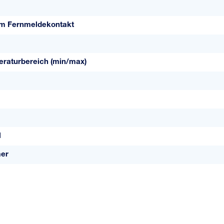
iem Fernmeldekontakt
eraturbereich (min/max)
l
mer