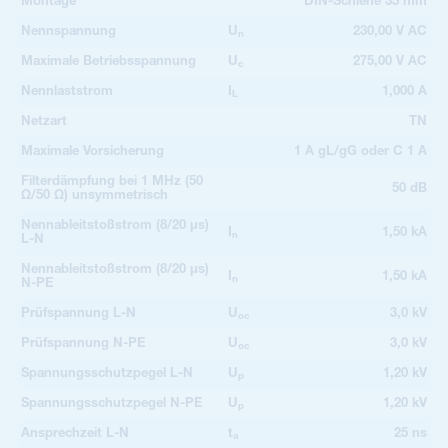
Montage
DIN-Schiene 35 mm
Nennspannung
U
230,00 V AC
n
Maximale Betriebsspannung
U
275,00 V AC
c
Nennlaststrom
I
1,000 A
L
Netzart
TN
Maximale Vorsicherung
1 A gL/gG oder C 1 A
Filterdämpfung bei 1 MHz (50
50 dB
Ω/50 Ω) unsymmetrisch
Nennableitstoßstrom (8/20 µs)
I
1,50 kA
n
L-N
Nennableitstoßstrom (8/20 µs)
I
1,50 kA
n
N-PE
Prüfspannung L-N
U
3,0 kV
oc
Prüfspannung N-PE
U
3,0 kV
oc
Spannungsschutzpegel L-N
U
1,20 kV
p
Spannungsschutzpegel N-PE
U
1,20 kV
p
Ansprechzeit L-N
t
25 ns
a