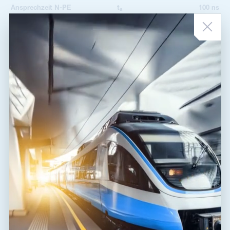
Ansprechzeit N-PE
t
100 ns
a
2
Max. Querschnitt für Seil
4,00 mm
2
Max. Querschnitt für Litze
2,50 mm
Fehleranzeige
Versorgungsunterbrechung
Fernanzeige
nein
Schutzklasse
IP 20
Betriebstemperaturbereich
-40 / 80 °C
(min/max)
Feuchtigkeit
5 - 95 %
EN 61643-11:2012, IEC
nach Norm
61643-11:2011
ETIM-Klasse
EC000942
Zolltarifnummer
85363010
EAN
8595090512059
Dateien zum Download