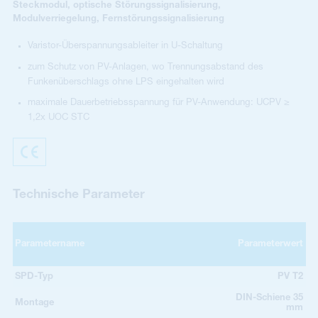
Steckmodul, optische Störungssignalisierung,
Modulverriegelung, Fernstörungssignalisierung
Varistor-Überspannungsableiter in U-Schaltung
zum Schutz von PV-Anlagen, wo Trennungsabstand des
Funkenüberschlags ohne LPS eingehalten wird
maximale Dauerbetriebsspannung für PV-Anwendung: UCPV ≥
1,2x UOC STC
Technische Parameter
Parametername
Parameterwert
SPD-Typ
PV T2
DIN-Schiene 35
Montage
mm