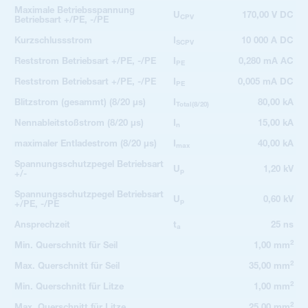
Maximale Betriebsspannung
U
170,00 V DC
CPV
Betriebsart +/PE, -/PE
Kurzschlussstrom
I
10 000 A DC
SCPV
Reststrom Betriebsart +/PE, -/PE
I
0,280 mA AC
PE
Reststrom Betriebsart +/PE, -/PE
I
0,005 mA DC
PE
Blitzstrom (gesammt) (8/20 µs)
I
80,00 kA
Total(8/20)
Nennableitstoßstrom (8/20 µs)
I
15,00 kA
n
maximaler Entladestrom (8/20 µs)
I
40,00 kA
max
Spannungsschutzpegel Betriebsart
U
1,20 kV
p
+/-
Spannungsschutzpegel Betriebsart
U
0,60 kV
p
+/PE, -/PE
Ansprechzeit
t
25 ns
a
2
Min. Querschnitt für Seil
1,00 mm
2
Max. Querschnitt für Seil
35,00 mm
2
Min. Querschnitt für Litze
1,00 mm
2
Max. Querschnitt für Litze
25,00 mm