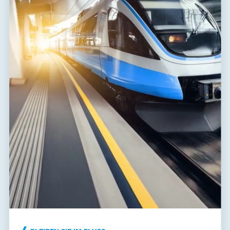
Dateien zum Download
Konformitätserklärung
(165,1 kB)
Installationsanleitung
(835,5 kB)
Abmessungen dxf
(2,9 MB)
Datenblatt