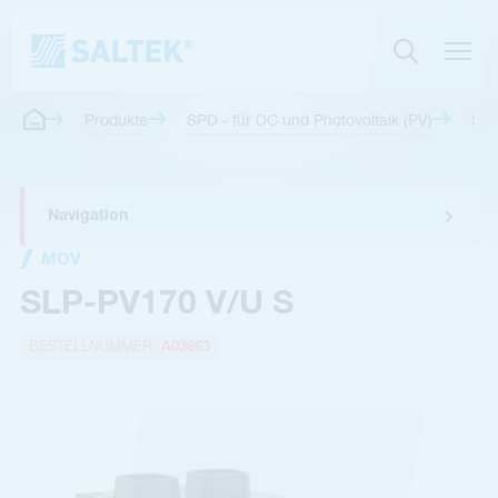
Produkte
SPD - für DC und Photovoltaik (PV)
SPD
Navigation
MOV
SLP-PV170 V/U S
BESTELLNUMMER:
A03663