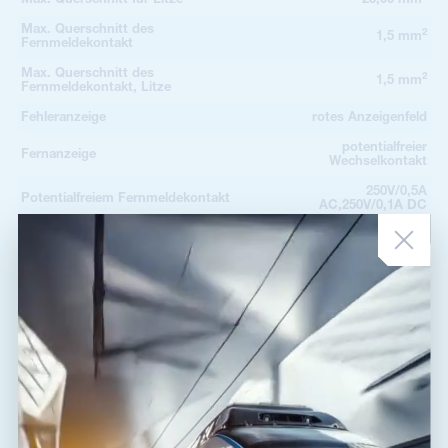
Max. Querschnitt des
2
1,5 mm
Fernmeldekontakt
Max. Querschnitt des
2
1,5 mm
Fernmeldekontakt, Litze
Fehleranzeige
rotes Anzeigenfeld
potentialfreier
Fernanzeige
Wechselkontakt
250V/0,5A
Potentialfreiem Fernmeldekontakt
AC,250V/0,1A DC
Schutzklasse
IP 20
Betriebstemperaturbereich
-40 / 80 °C
(min/max)
EN 61643-31, IEC
nach Norm
61643-31
ETIM-Klasse
EC000941
Steckermodul
SLP-PV170U V/0
Zolltarifnummer
85363030
EAN
8595090536635