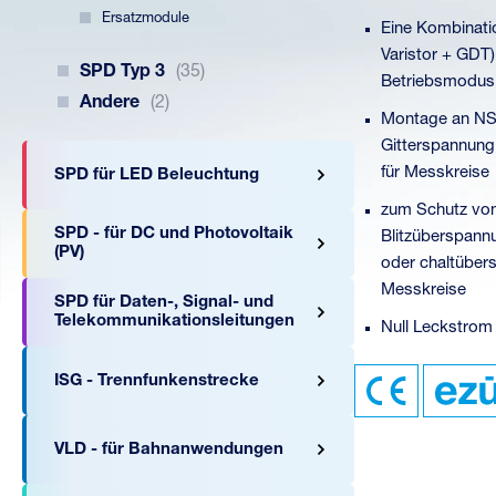
Ersatzmodule
Eine Kombinati
Varistor + GDT
SPD Typ 3
(35)
Betriebsmodus
Andere
(2)
Montage an NS-A
Gitterspannung
für Messkreise
SPD für LED Beleuchtung
zum Schutz von
SPD - für DC und Photovoltaik
Blitzüberspann
(PV)
oder chaltübers
Messkreise
SPD für Daten-, Signal- und
Telekommunikationsleitungen
Null Leckstrom
ISG - Trennfunkenstrecke
VLD - für Bahnanwendungen