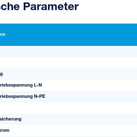
sche Parameter
me
g
riebsspannung L-N
riebsspannung N-PE
sicherung
trom