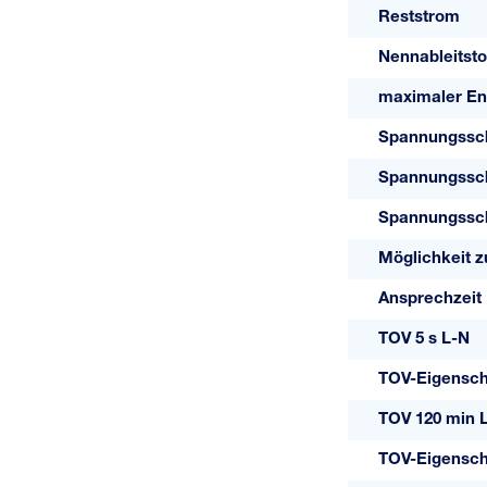
Reststrom
Nennableitsto
maximaler Ent
Spannungssch
Spannungssch
Spannungssc
Möglichkeit 
Ansprechzeit
TOV 5 s L-N
TOV-Eigenscha
TOV 120 min 
TOV-Eigenscha