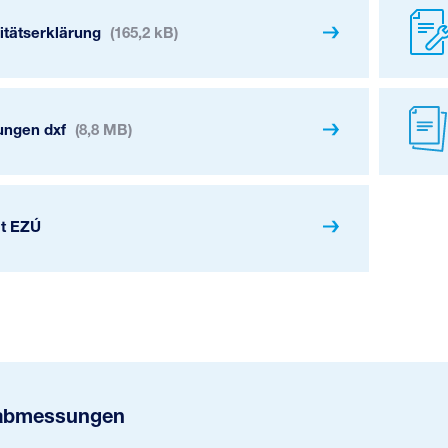
itätserklärung
(165,2 kB)
ngen dxf
(8,8 MB)
at EZÚ
abmessungen