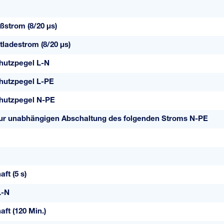
ßstrom (8/20 µs)
ladestrom (8/20 µs)
utzpegel L-N
utzpegel L-PE
hutzpegel N-PE
zur unabhängigen Abschaltung des folgenden Stroms N-PE
ft (5 s)
L-N
ft (120 Min.)