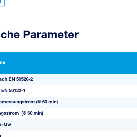
sche Parameter
me
ach EN 50526-2
 EN 50122-1
Bemessungstrom (@ 60 min)
sstrom (@ 60 min)
ei Uw
g