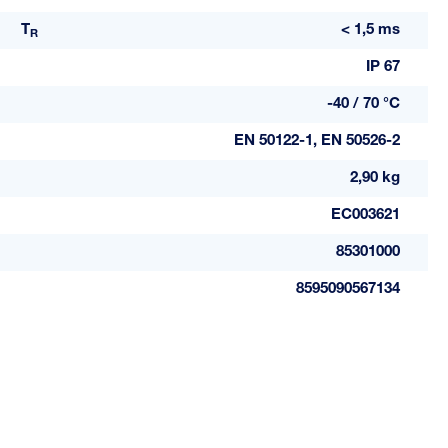
T
< 1,5 ms
R
IP 67
-40 / 70 °C
EN 50122-1, EN 50526-2
2,90 kg
EC003621
85301000
8595090567134