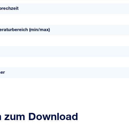
prechzeit
eraturbereich (min/max)
mer
n zum Download