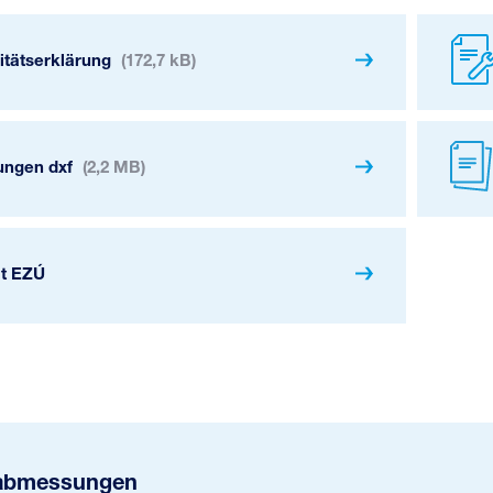
itätserklärung
(172,7 kB)
ngen dxf
(2,2 MB)
at EZÚ
abmessungen