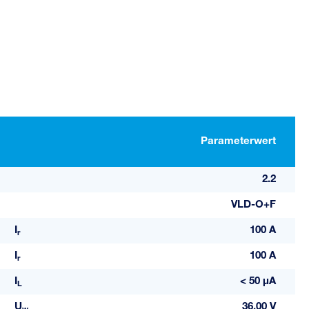
Parameterwert
2.2
VLD-O+F
I
100 A
r
I
100 A
r
I
< 50 μA
L
U
36,00 V