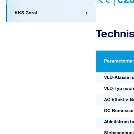
KKS Gerät
Techni
A06713
Parameterna
0-45-R02
VLD-Klasse n
VLD-Typ nach
AC Effektiv-
DC Bemessung
Ableitstrom b
Stehspannun