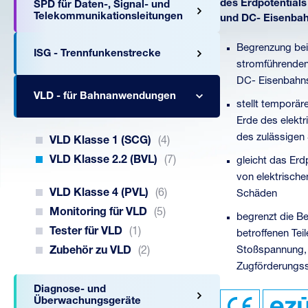
des Erdpotential
SPD für Daten-, Signal- und
Telekommunikationsleitungen
und DC- Eisenba
Begrenzung bei
ISG - Trennfunkenstrecke
stromführenden
DC- Eisenbahn
VLD - für Bahnanwendungen
stellt temporä
Erde des elekt
des zulässigen
VLD Klasse 1 (SCG)
(4)
VLD Klasse 2.2 (BVL)
(7)
gleicht das Er
von elektrische
VLD Klasse 4 (PVL)
(6)
Schäden
Monitoring für VLD
(5)
begrenzt die B
Tester für VLD
(1)
betroffenen Tei
Zubehör zu VLD
(2)
Stoßspannung, d
Zugförderungss
Diagnose- und
Überwachungsgeräte