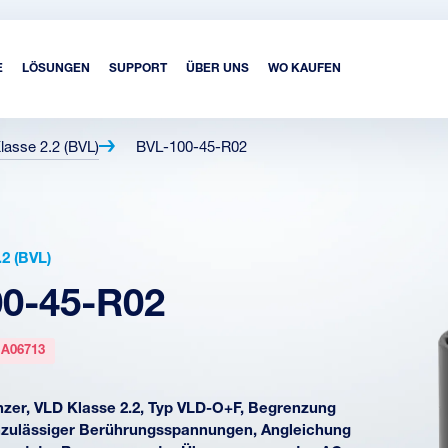
E
LÖSUNGEN
SUPPORT
ÜBER UNS
WO KAUFEN
lasse 2.2 (BVL)
BVL-100-45-R02
2 (BVL)
0-45-R02
:
A06713
er, VLD Klasse 2.2, Typ VLD-O+F, Begrenzung
nzulässiger Berührungsspannungen, Angleichung