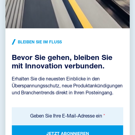
Installationsanleitung
(890,0 kB)
BLEIBEN SIE IM FLUSS
Abmessungen dxf
(174,5 kB)
Bevor Sie gehen, bleiben Sie
mit Innovation verbunden.
Datenblatt
Erhalten Sie die neuesten Einblicke in den
Überspannungsschutz, neue Produktankündigungen
und Branchentrends direkt in Ihren Posteingang.
Produktabmessungen
Geben Sie Ihre E-Mail-Adresse ein
*
JETZT ABONNIEREN