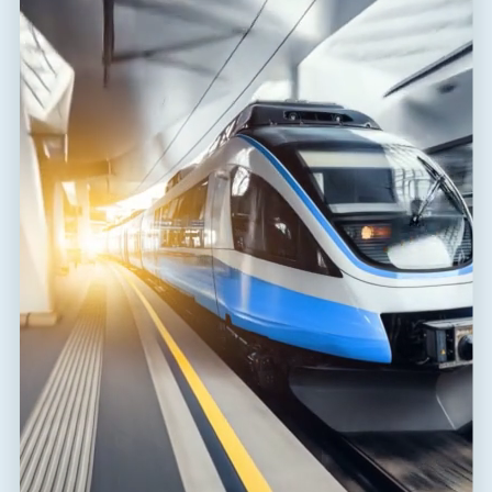
2
Min. Querschnitt für Litze
0,14 mm
2
Max. Querschnitt für Litze
2,50 mm
Schutzklasse
IP 20
Betriebstemperaturbereich
-40 / 70 °C
(min/max)
EN 61643-21+A1, A2:2013,
nach Norm
IEC 61643-21+A1, A2:2012
ETIM-Klasse
EC001625
Steckermodul
BDGHF-012-V/1-0
Zolltarifnummer
85363010
EAN
8595090565260
Dateien zum Download
Konformitätserklärung
(165,4 kB)