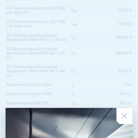
C3 Nennentladestrom (10/1000
I
10,00 A
SM
µs) Ader-PE
C3 Nennentladestrom (10/1000
I
10,00 A
SM
µs) Ader-Ader
C3 Spannungsschutzpegel
U
550,00 V
p
Betriebsart GND-PE bei 1 kV/µs
C3 Spannungsschutzpegel
Betriebsart Ader-GND bei 1 kV/
U
550,00 V
p
µs
C3 Spannungsschutzpegel
Betriebsart Ader-Ader bei 1 kV/
U
24,00 V
p
µs
Ansprechzeit Ader-Ader
t
1 ns
a
Ansprechzeit Ader-GND
t
100 ns
a
Ansprechzeit GND-PE
t
100 ns
a
Anschluss (Ein-/Ausgang)
Klemmen-Klemmen
2
Min. Querschnitt für Seil
0,14 mm
2
Max. Querschnitt für Seil
4,00 mm