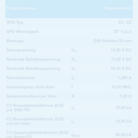
Parametername
Parameterwert
SPD-Typ
D1, C2
SPD-Montageort
ST 1+2+3
Montage
DIN-Schiene 35 mm
Nennspannung
U
12,00 V DC
n
Maximale Betriebsspannung
U
11,00 V AC
c
Maximale Betriebsspannung
U
16,00 V DC
c
Nennlaststrom
I
1,000 A
L
Grenzfrequenz Ader-Ader
f
70,00 MHz
Serienwiderstand per Ader
R
0,80 Ω
C2 Nennableitstoßstrom (8/20
I
10,00 kA
n
µs) GND-PE
C2 Nennableitstoßstrom (8/20
I
10,00 kA
n
µs) pro Ader
C2 Gesamtableitstoßstrom (8/20
I
20,00 kA
Total
µs) Adern-PE