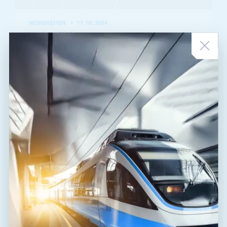
NEUIGKEITEN
•
17. 09. 2024
Innotrans 2024
Von Prozessen bis hin zu Maschinen und Materialien müssen
nachhaltige Schienennetze stets 100 % zuverlässig und betriebsbereit
sein. Im Bereich Bahnin...
LIES DIE NACHRICHTEN