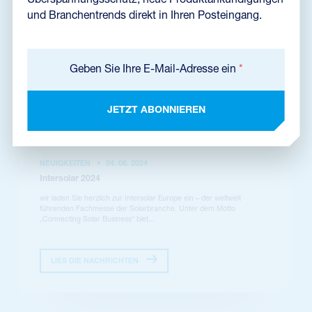
Überspannungsschutz, neue Produktankündigungen
und Branchentrends direkt in Ihren Posteingang.
Geben Sie Ihre E-Mail-Adresse ein
*
JETZT ABONNIEREN
NEUIGKEITEN
•
04. 06. 2024
Intersolar 2024
wir laden Sie herzlich zur Intersolar Europe ein – der weltweit
führenden Fachmesse der Solarbranche. Unter dem Motto
„Connecting Solar Business“ biet...
LIES DIE NACHRICHTEN