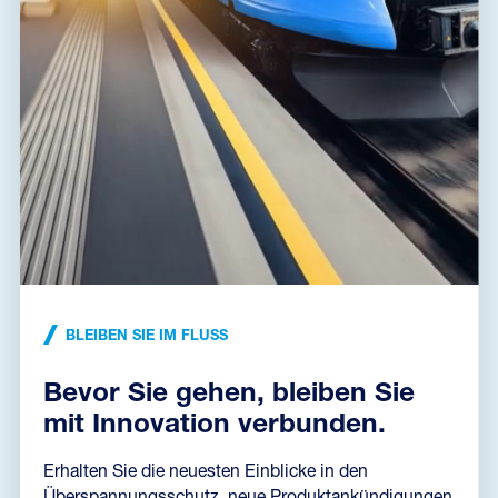
NEUIGKEITEN
•
21. 08. 2024
ICLP 2024
Wir freuen uns auf Ihren Besuch auf der 37. Internationalen
Blitzschutztagung, die vom 1. bis 7. September in Dresden stattfindet.
SALTEK wird hier in...
LIES DIE NACHRICHTEN
BLEIBEN SIE IM FLUSS
Bevor Sie gehen, bleiben Sie
mit Innovation verbunden.
Erhalten Sie die neuesten Einblicke in den