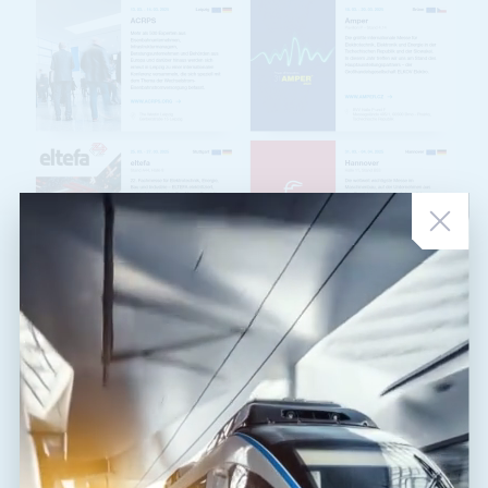
NEUIGKEITEN
•
03. 03. 2025
März-Ausstellungen
Im März steht uns viel Reisen bevor. Neben der traditionellen Amper-
Messe in Brünn werden wir durch ganz Deutschland reisen. Sind Sie
unterwegs? Lasse...
LIES DIE NACHRICHTEN