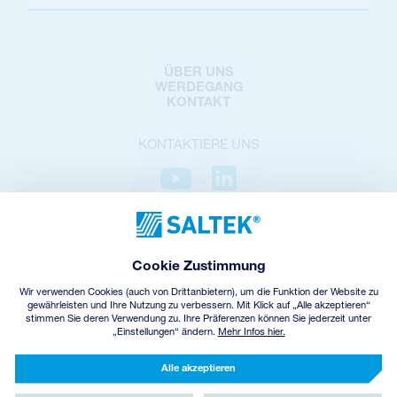
ÜBER UNS
WERDEGANG
KONTAKT
KONTAKTIERE UNS
DATENSCHUTZ
COOKIES POLICY
Cookie Zustimmung
COOKIES-EINSTELLUNGEN
GESCHÄFTSBEDINGUNGEN
Wir verwenden Cookies (auch von Drittanbietern), um die Funktion der Website zu
ELEKTROALTGERÄTE-RÜCKNAHME
gewährleisten und Ihre Nutzung zu verbessern. Mit Klick auf „Alle akzeptieren“
stimmen Sie deren Verwendung zu. Ihre Präferenzen können Sie jederzeit unter
„Einstellungen“ ändern.
Mehr Infos hier.
© Copyright
2026
SALTEK a.s.
CREATED BY INCUBE
Alle akzeptieren