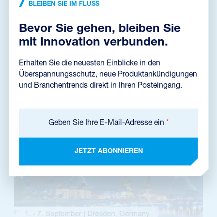
NEUIGKEITEN
•
17. 09. 2024
BLEIBEN SIE IM FLUSS
Innotrans 2024
Von Prozessen bis hin zu Maschinen und Materialien müssen
Bevor Sie gehen, bleiben Sie
nachhaltige Schienennetze stets 100 % zuverlässig und betriebsbereit
sein. Im Bereich Bahnin...
mit Innovation verbunden.
Erhalten Sie die neuesten Einblicke in den
LIES DIE NACHRICHTEN
Überspannungsschutz, neue Produktankündigungen
und Branchentrends direkt in Ihren Posteingang.
Geben Sie Ihre E-Mail-Adresse ein
*
JETZT ABONNIEREN