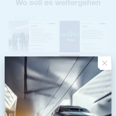
Wo soll es weitergehen
NEUIGKEITEN
•
03. 03. 2025
März-Ausstellungen
Im März steht uns viel Reisen bevor. Neben der traditionellen Amper-
Messe in Brünn werden wir durch ganz Deutschland reisen. Sind Sie
unterwegs? Lasse...