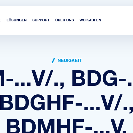
E
LÖSUNGEN
SUPPORT
ÜBER UNS
WO KAUFEN
NEUIGKEIT
...V/., BDG-..
BDGHF-...V/.
BDMHF-...V.