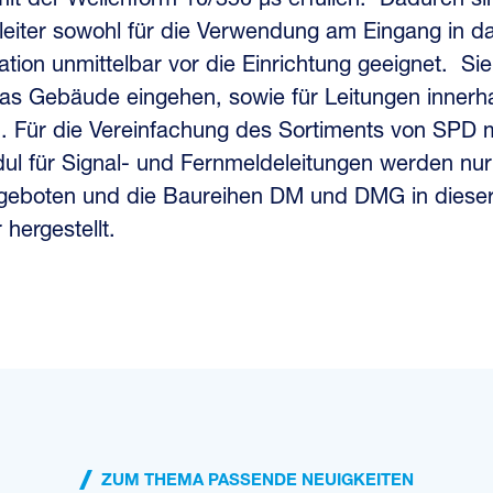
mit der Wellenform 10/350 µs erfüllen. Dadurch si
iter sowohl für die Verwendung am Eingang in d
lation unmittelbar vor die Einrichtung geeignet. Si
 das Gebäude eingehen, sowie für Leitungen inner
 Für die Vereinfachung des Sortiments von SPD 
 für Signal- und Fernmeldeleitungen werden nur
boten und die Baureihen DM und DMG in dieser
 hergestellt.
ZUM THEMA PASSENDE NEUIGKEITEN