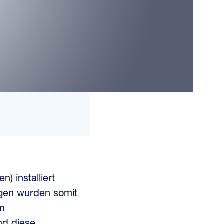
) installiert
gen wurden somit
em