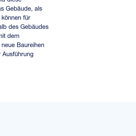
nd diese
as Gebäude, als
e können für
halb des Gebäudes
mit dem
 neue Baureihen
 Ausführung