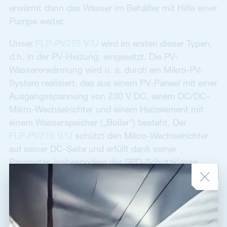
erwärmt dann das Wasser im Behälter mit Hilfe einer
Pumpe weiter.
Unser
FLP-PV275 V/U
wird im ersten dieser Typen,
d.h. in der PV-Heizung, eingesetzt. Die PV-
Wassererwärmung wird u. a. durch ein Mikro-PV-
System realisiert, das aus einem PV-Paneel mit einer
Ausgangsspannung von 230 V DC, einem DC/DC-
Mikro-Wechselrichter und einem Heizelement mit
einem Wasserspeicher („Boiler") besteht. Der
FLP-PV275 V/U
schützt den Mikro-Wechselrichter
auf seiner DC-Seite und erfüllt dank seiner
Parameter, insbesondere der SPD-Schutzklasse
T1+T2 zusammen mit der maximalen
Betriebsspannung von 280 V und dem
Spannungsschutzniveau von 1,3/2,5 kV, alle
Anforderungen für Mikro-PV-Anlagen dieser und