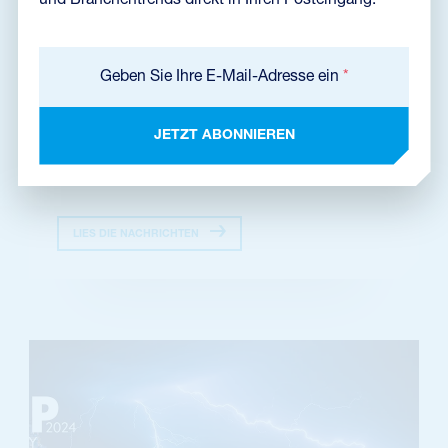
Geben Sie Ihre E-Mail-Adresse ein
*
NEUIGKEITEN
•
17. 09. 2024
Innotrans 2024
JETZT ABONNIEREN
Von Prozessen bis hin zu Maschinen und Materialien müssen
nachhaltige Schienennetze stets 100 % zuverlässig und betriebsbereit
sein. Im Bereich Bahnin...
LIES DIE NACHRICHTEN