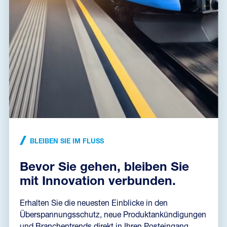
März-Ausstellungen
Im März steht uns viel Reisen bevor. Neben der traditionellen Amper-
Messe in Brünn werden wir durch ganz Deutschland reisen. Sind Sie
unterwegs? Lasse...
LIES DIE NACHRICHTEN
BLEIBEN SIE IM FLUSS
Bevor Sie gehen, bleiben Sie
mit Innovation verbunden.
Erhalten Sie die neuesten Einblicke in den
Überspannungsschutz, neue Produktankündigungen
und Branchentrends direkt in Ihren Posteingang.